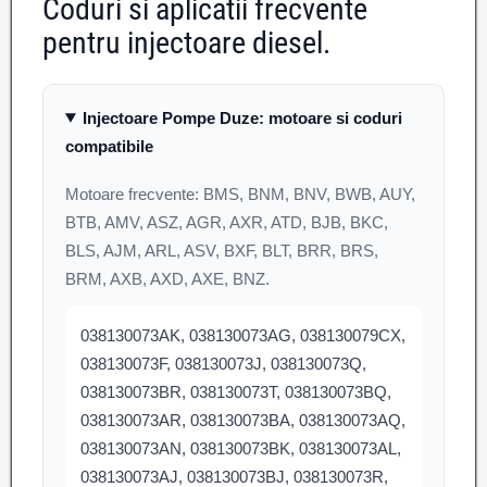
Coduri si aplicatii frecvente
pentru injectoare diesel.
Injectoare Pompe Duze: motoare si coduri
compatibile
Motoare frecvente: BMS, BNM, BNV, BWB, AUY,
BTB, AMV, ASZ, AGR, AXR, ATD, BJB, BKC,
BLS, AJM, ARL, ASV, BXF, BLT, BRR, BRS,
BRM, AXB, AXD, AXE, BNZ.
038130073AK, 038130073AG, 038130079CX,
038130073F, 038130073J, 038130073Q,
038130073BR, 038130073T, 038130073BQ,
038130073AR, 038130073BA, 038130073AQ,
038130073AN, 038130073BK, 038130073AL,
038130073AJ, 038130073BJ, 038130073R,