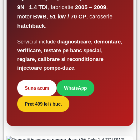
9N_ 1.4 TDI
, fabricatie
2005 – 2009
,
motor
BWB
,
51 kW / 70 CP
, caroserie
hatchback
.
Serviciul include
diagnosticare, demontare,
verificare, testare pe banc special,
reglare, calibrare si reconditionare
injectoare pompe-duze
.
Suna acum
WhatsApp
Pret 499 lei / buc.